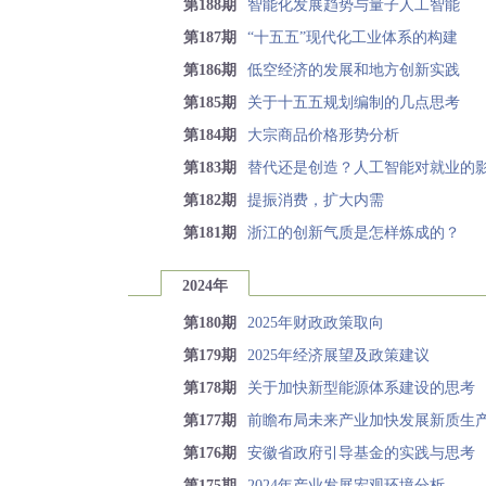
第188期
智能化发展趋势与量子人工智能
第187期
“十五五”现代化工业体系的构建
第186期
低空经济的发展和地方创新实践
第185期
关于十五五规划编制的几点思考
第184期
大宗商品价格形势分析
第183期
替代还是创造？人工智能对就业的
第182期
提振消费，扩大内需
第181期
浙江的创新气质是怎样炼成的？
2024年
第180期
2025年财政政策取向
第179期
2025年经济展望及政策建议
第178期
关于加快新型能源体系建设的思考
第177期
前瞻布局未来产业加快发展新质生
第176期
安徽省政府引导基金的实践与思考
第175期
2024年产业发展宏观环境分析