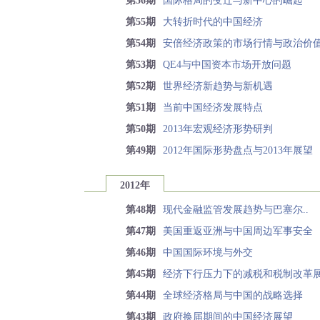
第56期
国际格局的变迁与新中心的崛起
第55期
大转折时代的中国经济
第54期
安倍经济政策的市场行情与政治价
第53期
QE4与中国资本市场开放问题
第52期
世界经济新趋势与新机遇
第51期
当前中国经济发展特点
第50期
2013年宏观经济形势研判
第49期
2012年国际形势盘点与2013年展望
2012年
第48期
现代金融监管发展趋势与巴塞尔..
第47期
美国重返亚洲与中国周边军事安全
第46期
中国国际环境与外交
第45期
经济下行压力下的减税和税制改革
第44期
全球经济格局与中国的战略选择
第43期
政府换届期间的中国经济展望