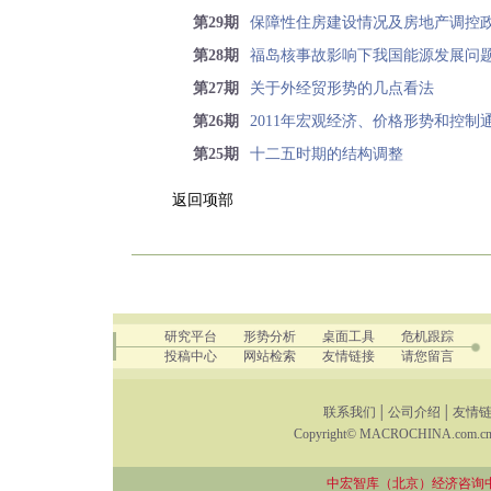
第29期
保障性住房建设情况及房地产调控
第28期
福岛核事故影响下我国能源发展问
第27期
关于外经贸形势的几点看法
第26期
2011年宏观经济、价格形势和控
第25期
十二五时期的结构调整
返回项部
研究平台
形势分析
桌面工具
危机跟踪
投稿中心
网站检索
友情链接
请您留言
联系我们
│
公司介绍
│
友情
Copyright© MACROCHINA.com.cn A
中宏智库（北京）经济咨询中