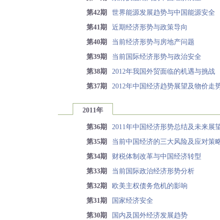
第42期
世界能源发展趋势与中国能源安全
第41期
近期经济形势与政策导向
第40期
当前经济形势与房地产问题
第39期
当前国际经济形势与政治安全
第38期
2012年我国外贸面临的机遇与挑战
第37期
2012年中国经济趋势展望及物价走
2011年
第36期
2011年中国经济形势总结及未来展
第35期
当前中国经济的三大风险及应对策
第34期
财税体制改革与中国经济转型
第33期
当前国际政治经济形势分析
第32期
欧美主权债务危机的影响
第31期
国家经济安全
第30期
国内及国外经济发展趋势