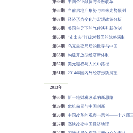
第69期
中国企业融资与金融改革
第68期
当前房地产形势与未来走势预测
第67期
经济形势变化与宏观政策分析
第66期
美国主导下的气候谈判新体制
第65期
“走出去”打破对我国的战略遏制
第64期
乌克兰变局后的世界与中国
第63期
构建开放型经济新体制
第62期
美元霸权与人民币路径
第61期
2014年国内外经济形势展望
2013年
第60期
新一轮财税改革的新思路
第59期
危机前景与中国创新
第58期
中国改革的观察与思考——十八届
第57期
高铁改变中国经济地理