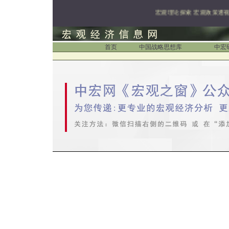
宏观理论探索 宏观政策透视 宏
首页
中国战略思想库
中宏