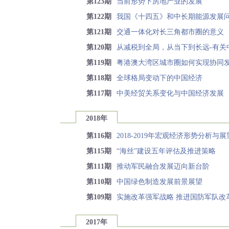
第123期
当前形势下房地产业的发展
第122期
我国《十四五》和中长期能源发展
第121期
交通一体化对长三角都市圈的意义
第120期
从减税到全局，从当下到长远-有关
第119期
粤港澳大湾区城市圈如何实现协同
第118期
全球格局变动下的中国经济
第117期
中美经贸关系变化与中国经济发展
2018年
第116期
2018-2019年宏观经济形势分析与展
第115期
“海丝”建设五年评估及推进策略
第111期
推动军民融合发展迈向新台阶
第110期
中国绿色制造发展前景展望
第109期
实施改革强军战略 推进国防军队改
2017年